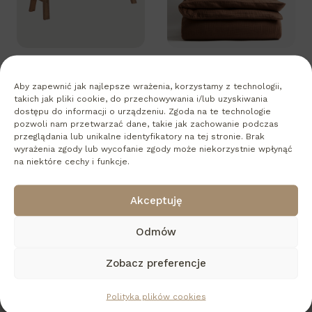
Aby zapewnić jak najlepsze wrażenia, korzystamy z technologii,
takich jak pliki cookie, do przechowywania i/lub uzyskiwania
Nawigacja
POPRZEDNI
NASTĘPNY
dostępu do informacji o urządzeniu. Zgoda na te technologie
pozwoli nam przetwarzać dane, takie jak zachowanie podczas
Perfekcyjny sen
Kącik z huśtawką
wpisu
przeglądania lub unikalne identyfikatory na tej stronie. Brak
wyrażenia zgody lub wycofanie zgody może niekorzystnie wpłynąć
na niektóre cechy i funkcje.
Akceptuję
Więcej wpisów
Odmów
Zobacz preferencje
Polityka plików cookies